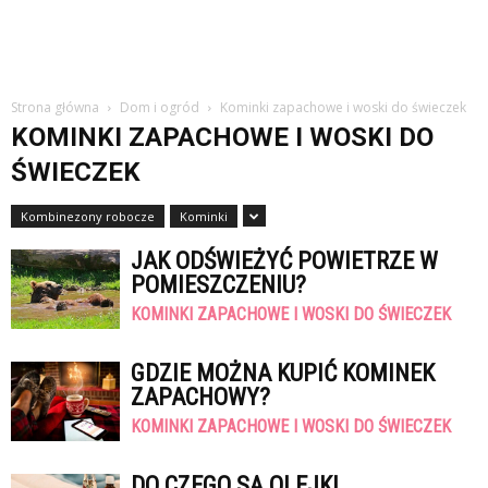
Strona główna
Dom i ogród
Kominki zapachowe i woski do świeczek
KOMINKI ZAPACHOWE I WOSKI DO
ŚWIECZEK
Kombinezony robocze
Kominki
JAK ODŚWIEŻYĆ POWIETRZE W
POMIESZCZENIU?
KOMINKI ZAPACHOWE I WOSKI DO ŚWIECZEK
GDZIE MOŻNA KUPIĆ KOMINEK
ZAPACHOWY?
KOMINKI ZAPACHOWE I WOSKI DO ŚWIECZEK
DO CZEGO SĄ OLEJKI