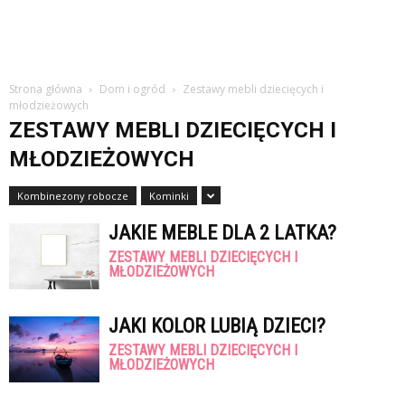
Strona główna
Dom i ogród
Zestawy mebli dziecięcych i
młodzieżowych
ZESTAWY MEBLI DZIECIĘCYCH I
MŁODZIEŻOWYCH
Kombinezony robocze
Kominki
JAKIE MEBLE DLA 2 LATKA?
ZESTAWY MEBLI DZIECIĘCYCH I
MŁODZIEŻOWYCH
JAKI KOLOR LUBIĄ DZIECI?
ZESTAWY MEBLI DZIECIĘCYCH I
MŁODZIEŻOWYCH