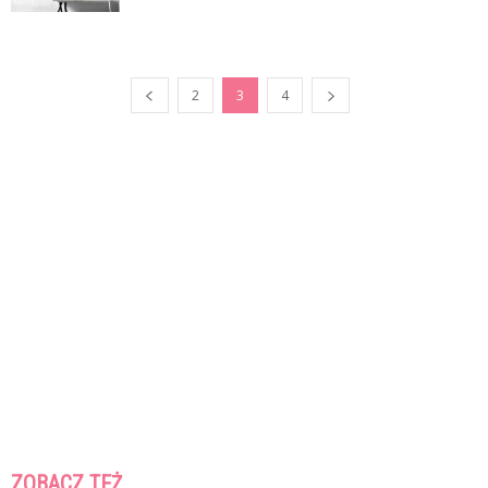
2
3
4
ZOBACZ TEŻ