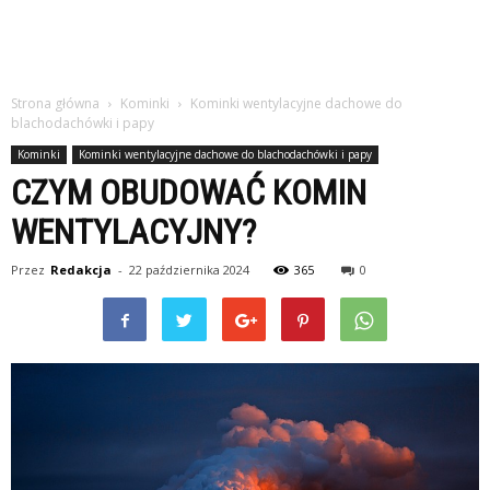
Strona główna
Kominki
Kominki wentylacyjne dachowe do
blachodachówki i papy
Kominki
Kominki wentylacyjne dachowe do blachodachówki i papy
CZYM OBUDOWAĆ KOMIN
WENTYLACYJNY?
Przez
Redakcja
-
22 października 2024
365
0