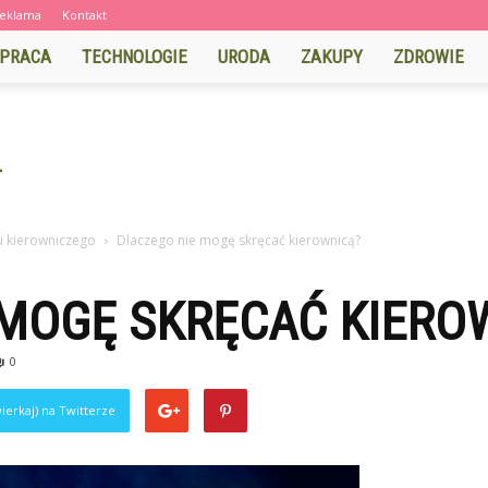
eklama
Kontakt
PRACA
TECHNOLOGIE
URODA
ZAKUPY
ZDROWIE
 kierowniczego
Dlaczego nie mogę skręcać kierownicą?
 MOGĘ SKRĘCAĆ KIERO
0
ierkaj) na Twitterze