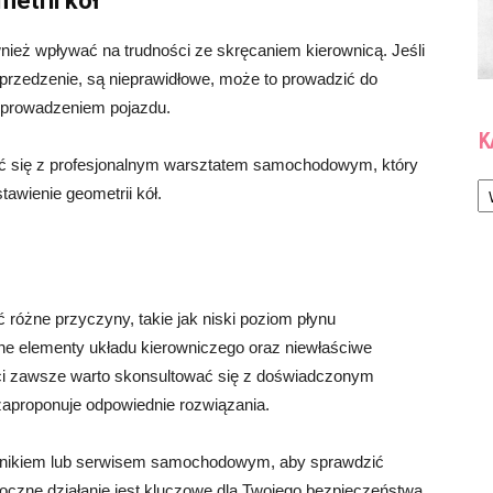
etrii kół
nież wpływać na trudności ze skręcaniem kierownicą. Jeśli
yprzedzenie, są nieprawidłowe, może to prowadzić do
 prowadzeniem pojazdu.
K
ać się z profesjonalnym warsztatem samochodowym, który
Ka
tawienie geometrii kół.
różne przyczyny, takie jak niski poziom płynu
e elementy układu kierowniczego oraz niewłaściwe
ści zawsze warto skonsultować się z doświadczonym
 zaproponuje odpowiednie rozwiązania.
hanikiem lub serwisem samochodowym, aby sprawdzić
oczne działanie jest kluczowe dla Twojego bezpieczeństwa