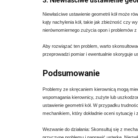
3. Niewłaściwe ustawienie geom
Niewłaściwe ustawienie geometrii kół może rów
kąty nachylenia kół, takie jak zbieżność czy w
nierównomiernego zużycia opon i problemów z
Aby rozwiązać ten problem, warto skonsultow
przeprowadzi pomiar i ewentualnie skoryguje us
Podsumowanie
Problemy ze skręcaniem kierownicą mogą mieć 
wspomagania kierownicy, zużyte lub uszkodzon
ustawienie geometrii kół. W przypadku trudno
mechanikiem, który dokładnie oceni sytuację i
Wezwanie do działania: Skonsultuj się z mec
przyczynę problemu i naprawić usterkę. Niezwł