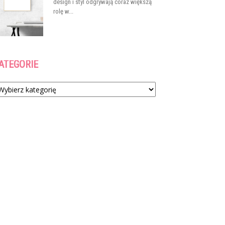
design i styl odgrywają coraz większą
rolę w...
ATEGORIE
tegorie