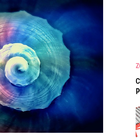
Z
C
p