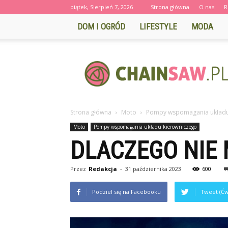
piątek, Sierpień 7, 2026
Strona główna
O nas
R
DOM I OGRÓD
LIFESTYLE
MODA
CHAINSAW.PL
Strona główna
Moto
Pompy wspomagania układu
Moto
Pompy wspomagania układu kierowniczego
DLACZEGO NIE
Przez
Redakcja
-
31 października 2023
600
Podziel się na Facebooku
Tweet (Ćw