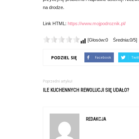
na drodze.
Link HTML:
https://www.mojpodroznik.pl/
[Głosów:0 Średnia:0/5]
PODZIEL SIĘ
Facebook
Twit
Poprzedni artykuł
ILE KUCHENNYCH REWOLUCJI SIĘ UDAŁO?
REDAKCJA