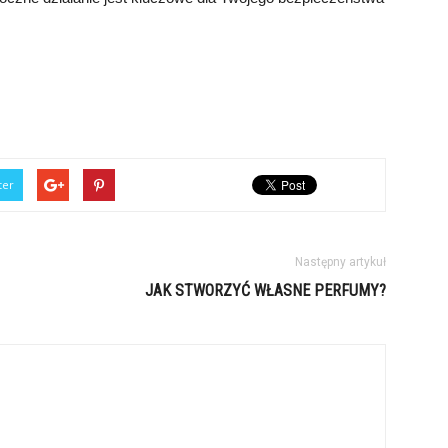
ter
Następny artykuł
JAK STWORZYĆ WŁASNE PERFUMY?