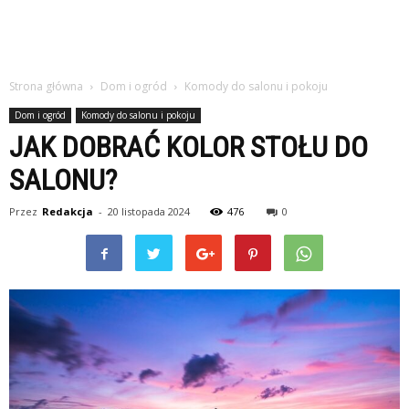
Strona główna
Dom i ogród
Komody do salonu i pokoju
Dom i ogród
Komody do salonu i pokoju
JAK DOBRAĆ KOLOR STOŁU DO
SALONU?
Przez
Redakcja
-
20 listopada 2024
476
0