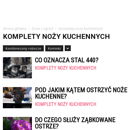
Strona główna
Dom i ogród
Komplety noży kuchennych
KOMPLETY NOŻY KUCHENNYCH
Kombinezony robocze
Kominki
CO OZNACZA STAL 440?
KOMPLETY NOŻY KUCHENNYCH
POD JAKIM KĄTEM OSTRZYĆ NOŻE
KUCHENNE?
KOMPLETY NOŻY KUCHENNYCH
DO CZEGO SŁUŻY ZĄBKOWANE
OSTRZE?