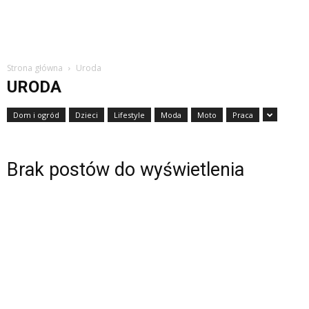
Strona główna
Uroda
URODA
Dom i ogród
Dzieci
Lifestyle
Moda
Moto
Praca
Brak postów do wyświetlenia