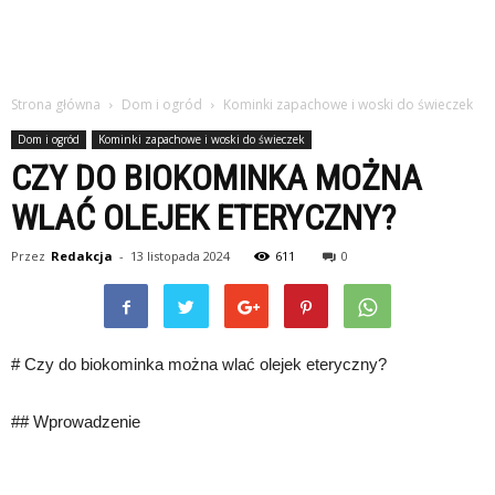
Strona główna
Dom i ogród
Kominki zapachowe i woski do świeczek
Dom i ogród
Kominki zapachowe i woski do świeczek
CZY DO BIOKOMINKA MOŻNA
WLAĆ OLEJEK ETERYCZNY?
Przez
Redakcja
-
13 listopada 2024
611
0
# Czy do biokominka można wlać olejek eteryczny?
## Wprowadzenie