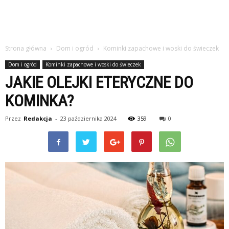
Strona główna
Dom i ogród
Kominki zapachowe i woski do świeczek
Dom i ogród
Kominki zapachowe i woski do świeczek
JAKIE OLEJKI ETERYCZNE DO
KOMINKA?
Przez
Redakcja
-
23 października 2024
359
0