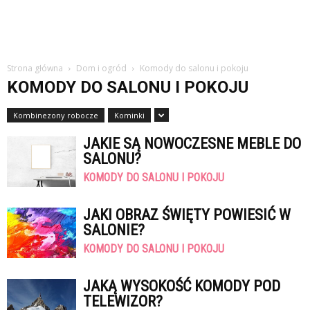
Strona główna
Dom i ogród
Komody do salonu i pokoju
KOMODY DO SALONU I POKOJU
Kombinezony robocze
Kominki
JAKIE SĄ NOWOCZESNE MEBLE DO
SALONU?
KOMODY DO SALONU I POKOJU
JAKI OBRAZ ŚWIĘTY POWIESIĆ W
SALONIE?
KOMODY DO SALONU I POKOJU
JAKĄ WYSOKOŚĆ KOMODY POD
TELEWIZOR?