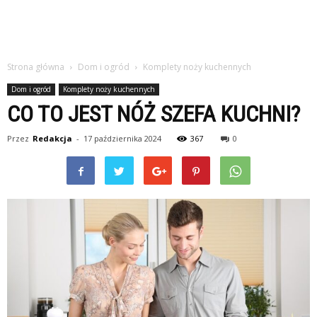
Strona główna
Dom i ogród
Komplety noży kuchennych
Dom i ogród
Komplety noży kuchennych
CO TO JEST NÓŻ SZEFA KUCHNI?
Przez
Redakcja
-
17 października 2024
367
0