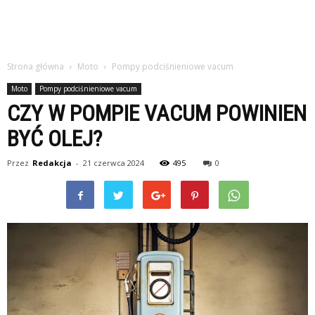
Strona główna
Moto
Pompy podciśnieniowe vacum
Moto
Pompy podciśnieniowe vacum
CZY W POMPIE VACUM POWINIEN
BYĆ OLEJ?
Przez
Redakcja
-
21 czerwca 2024
495
0