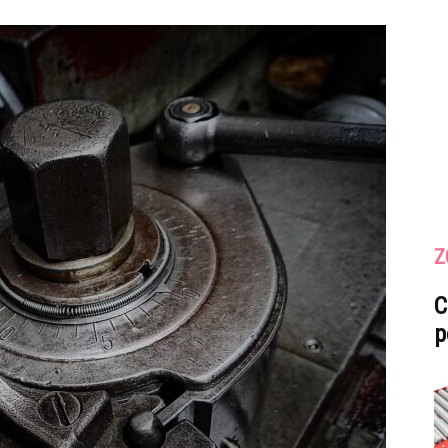
Z
C
p