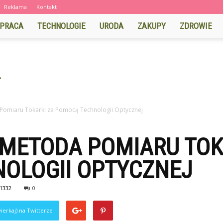
Reklama
Kontakt
PRACA
TECHNOLOGIE
URODA
ZAKUPY
ZDROWIE
Pomiaru Tokarki za Pomocą Technologii Optycznej
METODA POMIARU TOK
OLOGII OPTYCZNEJ
1332
0
ierkaj) na Twitterze