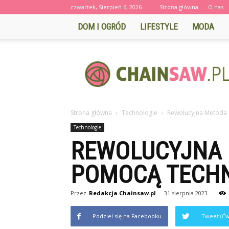
czwartek, Sierpień 6, 2026
Strona główna
O nas
DOM I OGRÓD
LIFESTYLE
MODA
CHAINSAW.PL
Strona główna
Technologie
Rewolucyjna Metoda 
Technologie
REWOLUCYJNA 
POMOCĄ TECHN
Przez
Redakcja Chainsaw.pl
-
31 sierpnia 2023
Podziel się na Facebooku
Tweet (Ćw