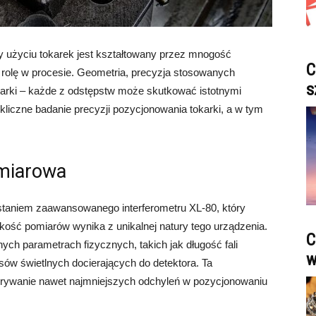
 użyciu tokarek jest kształtowany przez mnogość
C
rolę w procesie. Geometria, precyzja stosowanych
s
karki – każde z odstępstw może skutkować istotnymi
kliczne badanie precyzji pozycjonowania tokarki, a w tym
omiarowa
staniem zaawansowanego interferometru XL-80, który
kość pomiarów wynika z unikalnej natury tego urządzenia.
C
nych parametrach fizycznych, takich jak długość fali
w
lsów świetlnych docierających do detektora. Ta
rywanie nawet najmniejszych odchyleń w pozycjonowaniu