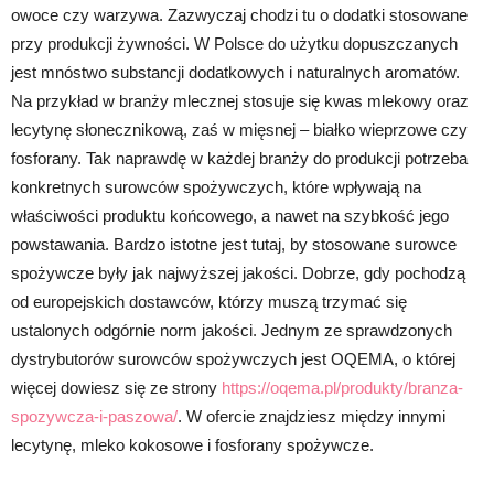
owoce czy warzywa. Zazwyczaj chodzi tu o dodatki stosowane
przy produkcji żywności. W Polsce do użytku dopuszczanych
jest mnóstwo substancji dodatkowych i naturalnych aromatów.
Na przykład w branży mlecznej stosuje się kwas mlekowy oraz
lecytynę słonecznikową, zaś w mięsnej – białko wieprzowe czy
fosforany. Tak naprawdę w każdej branży do produkcji potrzeba
konkretnych surowców spożywczych, które wpływają na
właściwości produktu końcowego, a nawet na szybkość jego
powstawania. Bardzo istotne jest tutaj, by stosowane surowce
spożywcze były jak najwyższej jakości. Dobrze, gdy pochodzą
od europejskich dostawców, którzy muszą trzymać się
ustalonych odgórnie norm jakości. Jednym ze sprawdzonych
dystrybutorów surowców spożywczych jest OQEMA, o której
więcej dowiesz się ze strony
https://oqema.pl/produkty/branza-
spozywcza-i-paszowa/
. W ofercie znajdziesz między innymi
lecytynę, mleko kokosowe i fosforany spożywcze.