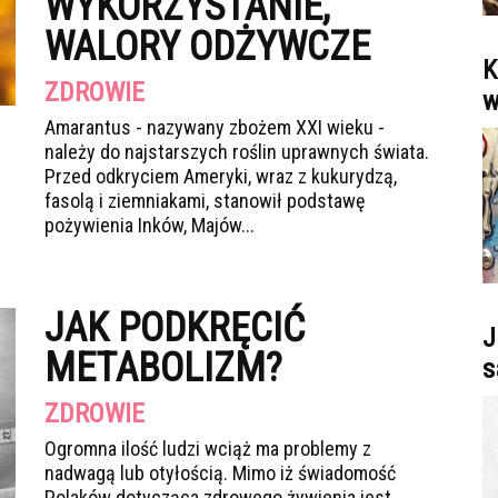
WYKORZYSTANIE,
WALORY ODŻYWCZE
K
ZDROWIE
w
Amarantus - nazywany zbożem XXI wieku -
należy do najstarszych roślin uprawnych świata.
Przed odkryciem Ameryki, wraz z kukurydzą,
fasolą i ziemniakami, stanowił podstawę
pożywienia Inków, Majów...
JAK PODKRĘCIĆ
J
METABOLIZM?
s
ZDROWIE
Ogromna ilość ludzi wciąż ma problemy z
nadwagą lub otyłością. Mimo iż świadomość
Polaków dotycząca zdrowego żywienia jest