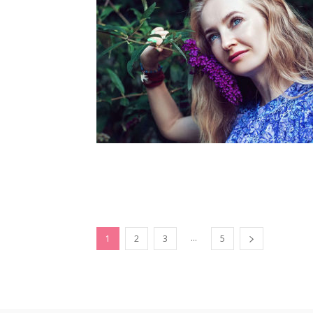
...
1
2
3
5