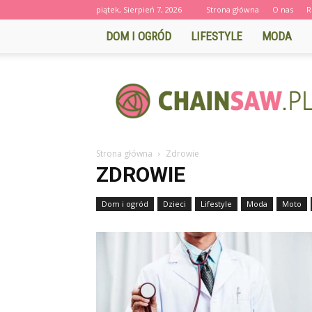
piątek, Sierpień 7, 2026
Strona główna
O nas
R
DOM I OGRÓD
LIFESTYLE
MODA
CHAINSAW.PL
Strona główna
Zdrowie
ZDROWIE
Dom i ogród
Dzieci
Lifestyle
Moda
Moto