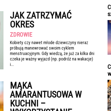
C
JAK ZATRZYMAĆ
s
OKRES
ZDROWIE
Kobiety czy nawet młode dziewczyny nieraz
próbują manewrować swoim cyklem
menstruacyjnym. Gdy wiedzą, że już za kilka dni
czeka je ważny wyjazd (np. podróż na wakacje)
i...
C
w
MĄKA
AMARANTUSOWA W
KUCHNI –